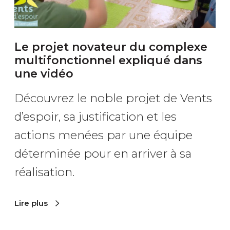
t
n
Le projet novateur du complexe
o
multifonctionnel expliqué dans
v
une vidéo
a
Découvrez le noble projet de Vents
t
d’espoir, sa justification et les
e
actions menées par une équipe
u
déterminée pour en arriver à sa
r
réalisation.
d
u
Lire plus
c