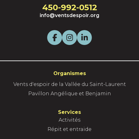
450-992-0512
o
info@ventsdespoir.org
n
c
F
I
L
t
a
n
i
i
o
c
s
n
Organismes
n
e
t
k
Vents d'espoir de la Vallée du Saint-Laurent
n
Pavillon Angélique et Benjamin
b
a
e
e
l
o
g
d
Services
Activités
e
o
r
I
Répit et entraide
x