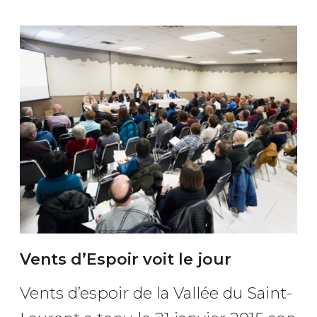
V
e
n
t
s
d
’
E
s
Vents d’Espoir voit le jour
p
o
Vents d’espoir de la Vallée du Saint-