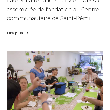
i
Laurent a tenu le 21 janvier 2015 son
r
assemblée de fondation au Centre
v
communautaire de Saint-Rémi.
o
Lire plus
i
t
l
L
e
e
j
p
o
r
u
o
r
j
e