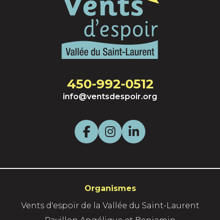
450-992-0512
info@ventsdespoir.org
F
I
L
a
n
i
c
s
n
Organismes
e
t
k
Vents d'espoir de la Vallée du Saint-Laurent