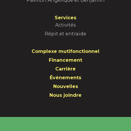
Pavillon Angélique et Benjamin
b
a
e
o
g
d
Services
Activités
o
r
I
Répit et entraide
k
a
n
Complexe mutifonctionnel
m
Financement
Carrière
Événements
Nouvelles
Nous joindre