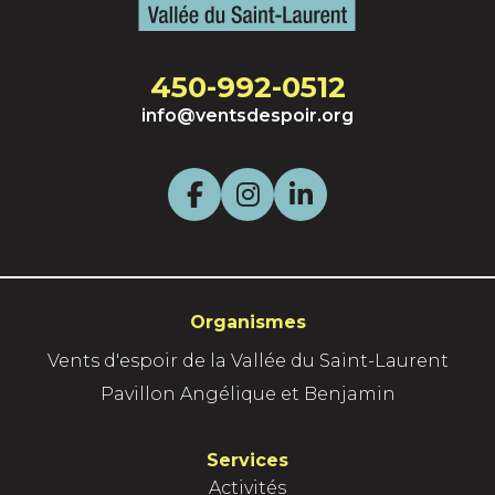
450-992-0512
info@ventsdespoir.org
F
I
L
a
n
i
c
s
n
Organismes
e
t
k
Vents d'espoir de la Vallée du Saint-Laurent
Pavillon Angélique et Benjamin
b
a
e
o
g
d
Services
Activités