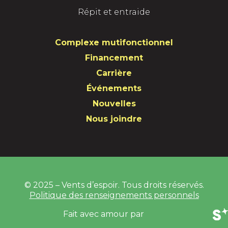
o
r
I
Répit et entraide
k
a
n
Complexe mutifonctionnel
m
Financement
Carrière
Événements
Nouvelles
Nous joindre
© 2025 – Vents d’espoir. Tous droits réservés.
Politique des renseignements personnels
Fait avec amour par