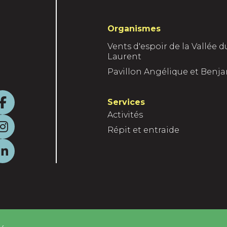
Organismes
Vents d'espoir de la Vallée d
Laurent
Pavillon Angélique et Benj
F
Services
Activités
a
I
Répit et entraide
c
n
L
e
s
i
b
t
n
o
a
k