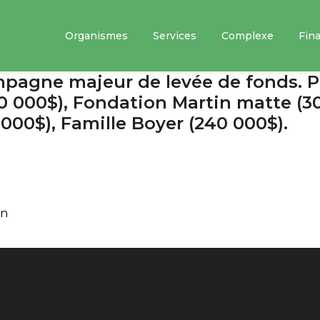
Organismes
Services
Complexe
Fin
mpagne majeur de levée de fonds. P
500 000$), Fondation Martin matte (3
000$), Famille Boyer (240 000$).
In