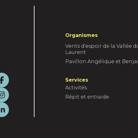
Organismes
Vents d'espoir de la Vallée d
Laurent
Pavillon Angélique et Benj
F
Services
Activités
a
I
Répit et entraide
c
n
L
e
s
i