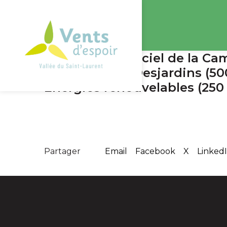
Lancement officiel de la Ca
déjà inscrits : Desjardins (
Énergies renouvelables (250 
Partager
Email
Facebook
X
Linked